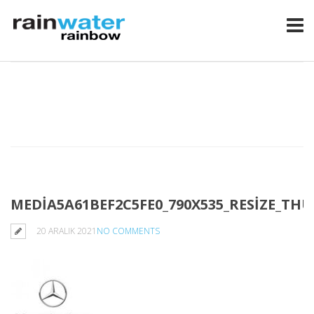
MEDIA5A61BEF2C5FE0_790X535_RESIZE_TH
20 ARALIK 2021
NO COMMENTS